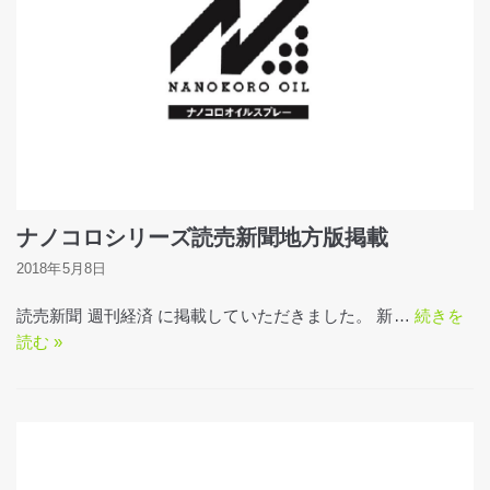
ナノコロシリーズ読売新聞地方版掲載
2018年5月8日
読売新聞 週刊経済 に掲載していただきました。 新…
続きを
読む »