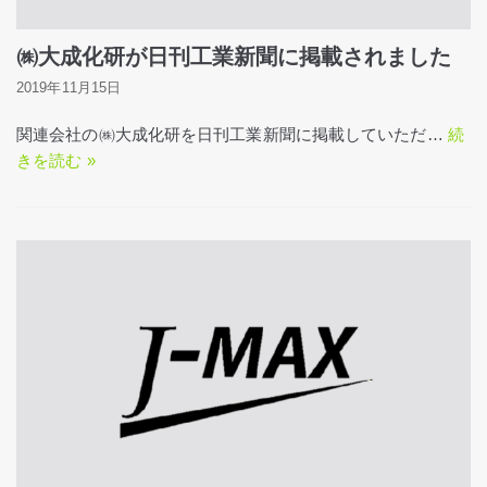
㈱大成化研が日刊工業新聞に掲載されました
2019年11月15日
関連会社の㈱大成化研を日刊工業新聞に掲載していただ…
続
きを読む »