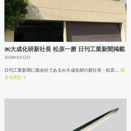
㈱大成化研新社長 松原一磨 日刊工業新聞掲載
2019年6月12日
日刊工業新聞に親会社である㈱大成化研の新社長・松原…
続
きを読む »