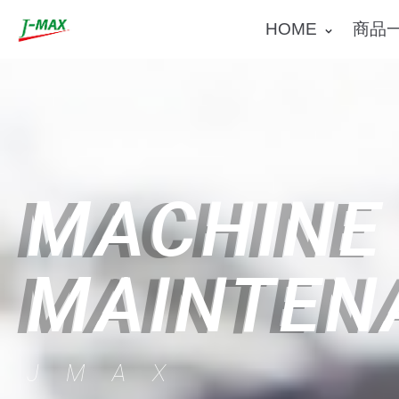
コ
HOME
商品
ン
テ
ン
ツ
へ
ス
MACHINE
キ
ッ
MAINTEN
プ
JMAX